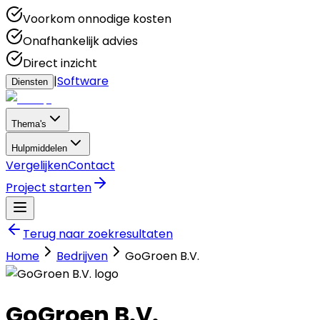
Voorkom onnodige kosten
Onafhankelijk advies
Direct inzicht
|
Software
Diensten
Thema's
Hulpmiddelen
Vergelijken
Contact
Project starten
Terug naar zoekresultaten
Home
Bedrijven
GoGroen B.V.
GoGroen B.V.