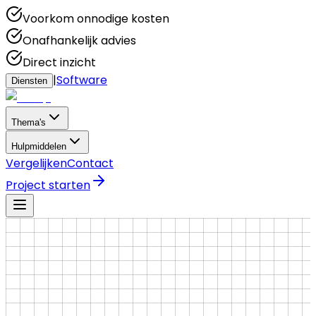
Voorkom onnodige kosten
Onafhankelijk advies
Direct inzicht
|
Software
Diensten
Thema's
Hulpmiddelen
Vergelijken
Contact
Project starten