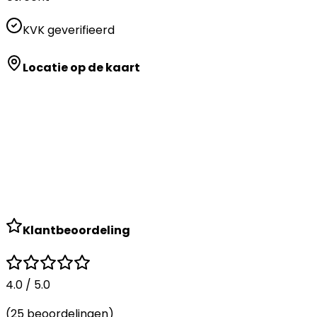
KVK geverifieerd
Locatie op de kaart
Klantbeoordeling
4.0
/ 5.0
(
25
beoordelingen)