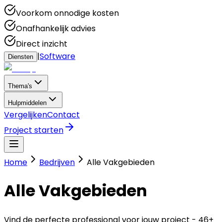
Voorkom onnodige kosten
Onafhankelijk advies
Direct inzicht
|
Software
Diensten
Thema's
Hulpmiddelen
Vergelijken
Contact
Project starten
Home
Bedrijven
Alle Vakgebieden
Alle Vakgebieden
Vind de perfecte professional voor jouw project -
46
+