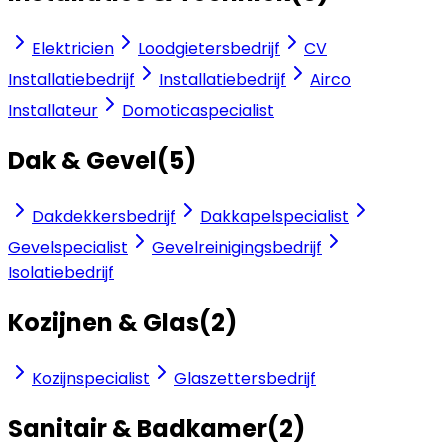
Elektricien
Loodgietersbedrijf
CV
Installatiebedrijf
Installatiebedrijf
Airco
Installateur
Domoticaspecialist
Dak & Gevel
(
5
)
Dakdekkersbedrijf
Dakkapelspecialist
Gevelspecialist
Gevelreinigingsbedrijf
Isolatiebedrijf
Kozijnen & Glas
(
2
)
Kozijnspecialist
Glaszettersbedrijf
Sanitair & Badkamer
(
2
)