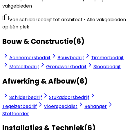
vakgebieden
Van schilderbedrijf tot architect • Alle vakgebieden
op één plek
Bouw & Constructie
(
6
)
Aannemersbedrijf
Bouwbedrijf
Timmerbedrijf
Metselbedrijf
Grondwerkbedrijf
Sloopbedrijf
Afwerking & Afbouw
(
6
)
Schilderbedrijf
Stukadoorsbedrijf
Tegelzetbedrijf
Vloerspecialist
Behanger
Stoffeerder
Installaties & Techniek
(
6
)