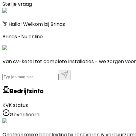
Stel je vraag
👋 Hallo! Welkom bij Brinqs
Brinqs • Nu online
Van cv-ketel tot complete installaties - we zorgen voor
Bedrijfsinfo
KVK status
Geverifieerd
Onafhankelijke begeleiding bij renoveren & verduurzam