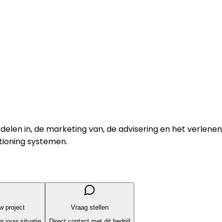
elen in, de marketing van, de advisering en het verlenen
itioning systemen.
uw project
Vraag stellen
r jouw situatie
Direct contact met dit bedrijf