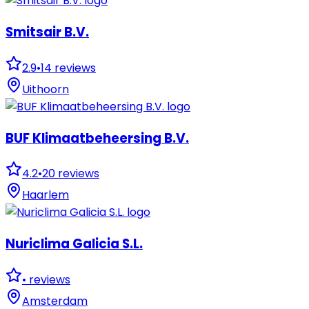
Smitsair B.V.
2.9
•
14
reviews
Uithoorn
BUF Klimaatbeheersing B.V.
4.2
•
20
reviews
Haarlem
Nuriclima Galicia S.L.
•
reviews
Amsterdam