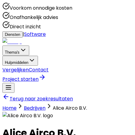
Voorkom onnodige kosten
Onafhankelijk advies
Direct inzicht
|
Software
Diensten
Thema's
Hulpmiddelen
Vergelijken
Contact
Project starten
Terug naar zoekresultaten
Home
Bedrijven
Alice Airco B.V.
Alice Airco B.V.