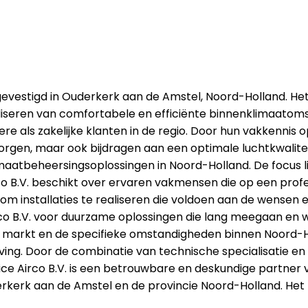
ur gevestigd in Ouderkerk aan de Amstel, Noord-Holland. He
liseren van comfortabele en efficiënte binnenklimaatomst
liere als zakelijke klanten in de regio. Door hun vakkennis
 zorgen, maar ook bijdragen aan een optimale luchtkwalite
atbeheersingsoplossingen in Noord-Holland. De focus lig
rco B.V. beschikt over ervaren vakmensen die op een profe
m installaties te realiseren die voldoen aan de wensen
co B.V. voor duurzame oplossingen die lang meegaan en 
e markt en de specifieke omstandigheden binnen Noord-Hol
ng. Door de combinatie van technische specialisatie en l
lice Airco B.V. is een betrouwbare en deskundige partner 
kerk aan de Amstel en de provincie Noord-Holland. Het b