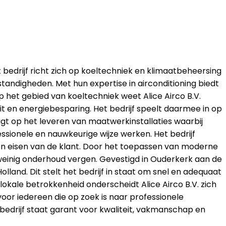
t bedrijf richt zich op koeltechniek en klimaatbeheersing
andigheden. Met hun expertise in airconditioning biedt
 op het gebied van koeltechniek weet Alice Airco B.V.
it en energiebesparing. Het bedrijf speelt daarmee in op
t op het leveren van maatwerkinstallaties waarbij
ssionele en nauwkeurige wijze werken. Het bedrijf
 en eisen van de klant. Door het toepassen van moderne
weinig onderhoud vergen. Gevestigd in Ouderkerk aan de
land. Dit stelt het bedrijf in staat om snel en adequaat
okale betrokkenheid onderscheidt Alice Airco B.V. zich
voor iedereen die op zoek is naar professionele
edrijf staat garant voor kwaliteit, vakmanschap en