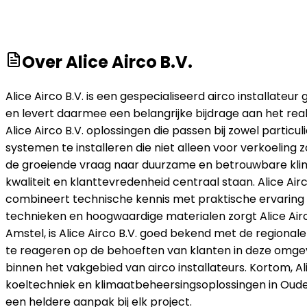
Over
Alice Airco B.V.
Alice Airco B.V. is een gespecialiseerd airco installate
en levert daarmee een belangrijke bijdrage aan het rea
Alice Airco B.V. oplossingen die passen bij zowel particu
systemen te installeren die niet alleen voor verkoeling
de groeiende vraag naar duurzame en betrouwbare klima
kwaliteit en klanttevredenheid centraal staan. Alice Ai
combineert technische kennis met praktische ervaring o
technieken en hoogwaardige materialen zorgt Alice Air
Amstel, is Alice Airco B.V. goed bekend met de regional
te reageren op de behoeften van klanten in deze omgevi
binnen het vakgebied van airco installateurs. Kortom, A
koeltechniek en klimaatbeheersingsoplossingen in Ouder
een heldere aanpak bij elk project.