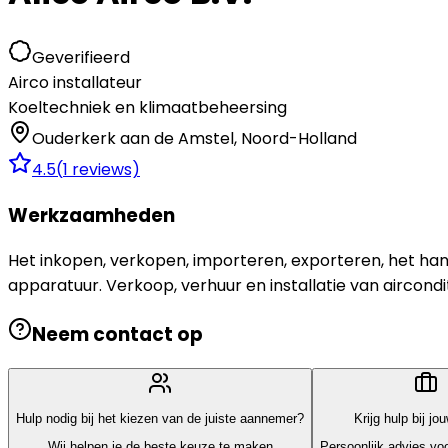
Geverifieerd
Airco installateur
Koeltechniek en klimaatbeheersing
Ouderkerk aan de Amstel
,
Noord-Holland
4.5
(
1
reviews)
Werkzaamheden
Het inkopen, verkopen, importeren, exporteren, het hand
apparatuur. Verkoop, verhuur en installatie van aircond
Neem contact op
Hulp nodig bij het kiezen van de juiste aannemer?
Krijg hulp bij jo
Wij helpen je de beste keuze te maken
Persoonlijk advies voo