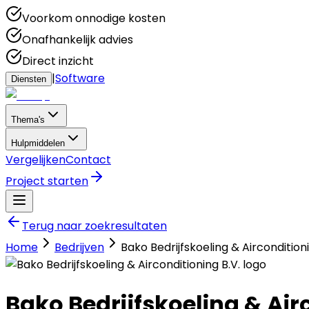
Voorkom onnodige kosten
Onafhankelijk advies
Direct inzicht
|
Software
Diensten
Thema's
Hulpmiddelen
Vergelijken
Contact
Project starten
Terug naar zoekresultaten
Home
Bedrijven
Bako Bedrijfskoeling & Airconditioni
Bako Bedrijfskoeling & Air