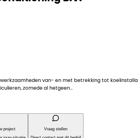
rkzaamheden van- en met betrekking tot koelinstallaties,
iculieren, zomede al hetgeen...
uw project
Vraag stellen
r jouw situatie
Direct contact met dit bedrijf