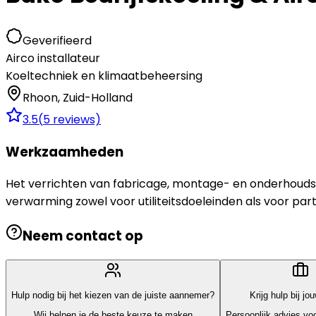
Geverifieerd
Airco installateur
Koeltechniek en klimaatbeheersing
Rhoon
,
Zuid-Holland
3.5
(
5
reviews)
Werkzaamheden
Het verrichten van fabricage, montage- en onderhoudswe
verwarming zowel voor utiliteitsdoeleinden als voor part
Neem contact op
Hulp nodig bij het kiezen van de juiste aannemer?
Krijg hulp bij jo
Wij helpen je de beste keuze te maken
Persoonlijk advies voo