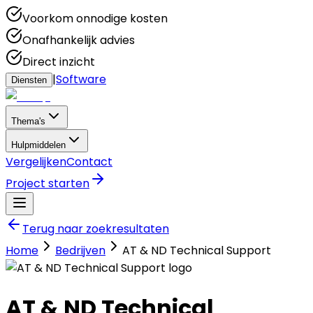
Voorkom onnodige kosten
Onafhankelijk advies
Direct inzicht
|
Software
Diensten
Thema's
Hulpmiddelen
Vergelijken
Contact
Project starten
Terug naar zoekresultaten
Home
Bedrijven
AT & ND Technical Support
AT & ND Technical