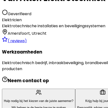
Geverifieerd
Elektricien
Elektrotechnische installaties en beveiligingssystemen
Amersfoort
,
Utrecht
(
reviews)
Werkzaamheden
Elektrotechnisch bedrijf, inbraakbeveiliging, brandbev
producten
Neem contact op
Hulp nodig bij het kiezen van de juiste aannemer?
Krijg hulp bij jo
Wij helpen je de beste keuze te maken
Persoonlijk advies voo