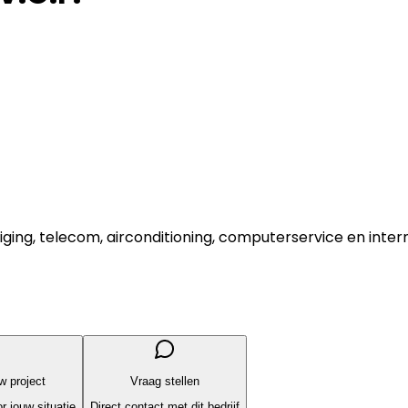
eiliging, telecom, airconditioning, computerservice en i
uw project
Vraag stellen
r jouw situatie
Direct contact met dit bedrijf