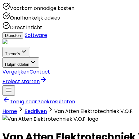
Voorkom onnodige kosten
Onafhankelijk advies
Direct inzicht
|
Software
Diensten
Thema's
Hulpmiddelen
Vergelijken
Contact
Project starten
Terug naar zoekresultaten
Home
Bedrijven
Van Atten Elektrotechniek V.O.F.
Van Atten Elektrotechniek 