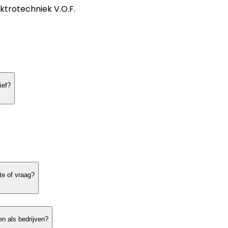
ktrotechniek V.O.F.
ief?
te of vraag?
en als bedrijven?