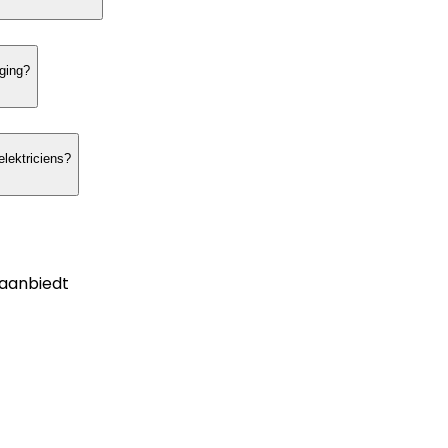
iging?
lektriciens?
aanbiedt