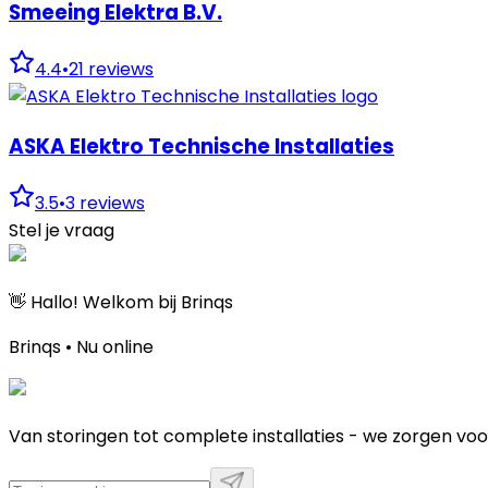
Smeeing Elektra B.V.
4.4
•
21
reviews
ASKA Elektro Technische Installaties
3.5
•
3
reviews
Stel je vraag
👋 Hallo! Welkom bij Brinqs
Brinqs • Nu online
Van storingen tot complete installaties - we zorgen voo