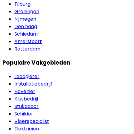
Tilburg
Groningen
Nijmegen
Den haag
Schiedam
Amersfoort
Rotterdam
Populaire Vakgebieden
Loodgieter
Installatiebedrijf
Hovenier
Klusbedrijf
Stukadoor
Schilder
Vloerspecialist
Elektricien