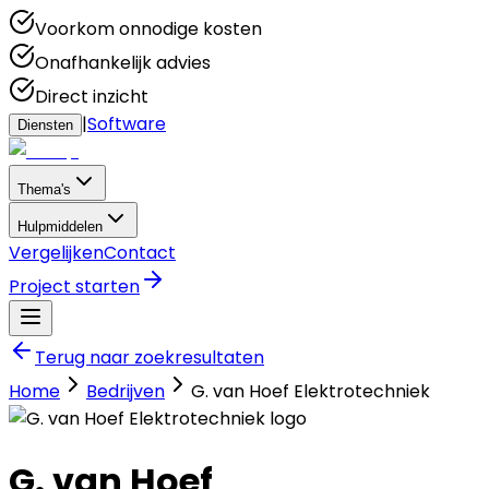
Voorkom onnodige kosten
Onafhankelijk advies
Direct inzicht
|
Software
Diensten
Thema's
Hulpmiddelen
Vergelijken
Contact
Project starten
Terug naar zoekresultaten
Home
Bedrijven
G. van Hoef Elektrotechniek
G. van Hoef