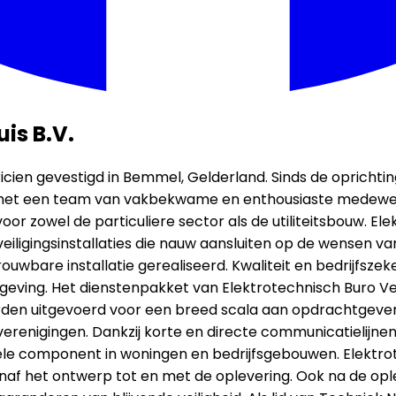
is B.V.
icien gevestigd in Bemmel, Gelderland. Sinds de oprichting
f met een team van vakbekwame en enthousiaste medewerke
oor zowel de particuliere sector als de utiliteitsbouw. El
iligingsinstallaties die nauw aansluiten op de wensen v
wbare installatie gerealiseerd. Kwaliteit en bedrijfszeke
elgeving. Het dienstenpakket van Elektrotechnisch Buro V
rden uitgevoerd voor een breed scala aan opdrachtgever
verenigingen. Dankzij korte en directe communicatielijnen
tiële component in woningen en bedrijfsgebouwen. Elektro
naf het ontwerp tot en met de oplevering. Ook na de ople