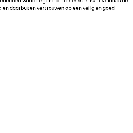
 Nederland waarborgt Elektrotechnisch Buro Veldhuis de
d en daarbuiten vertrouwen op een veilig en goed