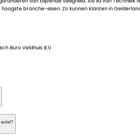
aranderen van blijvende veiligheid. Als lid van Techniek
e hoogste branche-eisen. Zo kunnen klanten in Gelderlan
sch Buro Veldhuis B.V.
 actief?