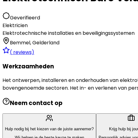
Geverifieerd
Elektricien
Elektrotechnische installaties en beveiligingssystemen
Bemmel
,
Gelderland
(
reviews)
Werkzaamheden
Het ontwerpen, installeren en onderhouden van elektrotech
bovengenoemde sectoren. Het in- en verlenen van perso
Neem contact op
Hulp nodig bij het kiezen van de juiste aannemer?
Krijg hulp bij jo
Wij helpen je de beste keuze te maken
Persoonlijk advies voo