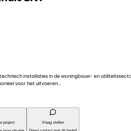
nisch installaties in de woningbouw- en utiliteitssector. 
neel voor het uitvoeren...
uw project
Vraag stellen
r jouw situatie
Direct contact met dit bedrijf