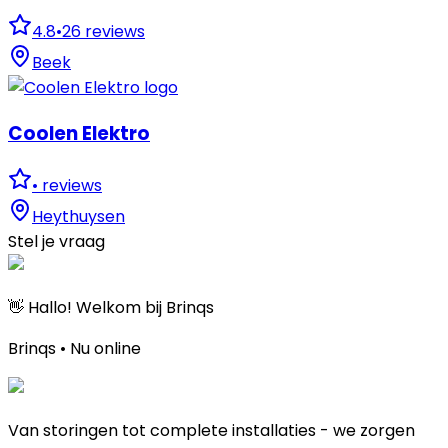
4.8
•
26
reviews
Beek
Coolen Elektro
•
reviews
Heythuysen
Stel je vraag
👋 Hallo! Welkom bij Brinqs
Brinqs • Nu online
Van storingen tot complete installaties - we zorgen