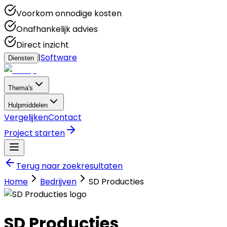
Voorkom onnodige kosten
Onafhankelijk advies
Direct inzicht
|
Software
Diensten
Thema's
Hulpmiddelen
Vergelijken
Contact
Project starten
Terug naar zoekresultaten
Home
Bedrijven
SD Producties
SD Producties