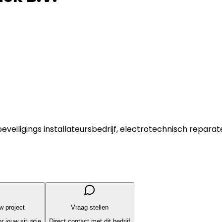
eveiligings installateursbedrijf, electrotechnisch reparate
uw project
Vraag stellen
r jouw situatie
Direct contact met dit bedrijf