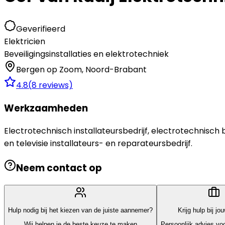
Geverifieerd
Elektricien
Beveiligingsinstallaties en elektrotechniek
Bergen op Zoom
,
Noord-Brabant
4.8
(
8
reviews)
Werkzaamheden
Electrotechnisch installateursbedrijf, electrotechnisch b
en televisie installateurs- en reparateursbedrijf.
Neem contact op
Hulp nodig bij het kiezen van de juiste aannemer?
Krijg hulp bij jo
Wij helpen je de beste keuze te maken
Persoonlijk advies voo