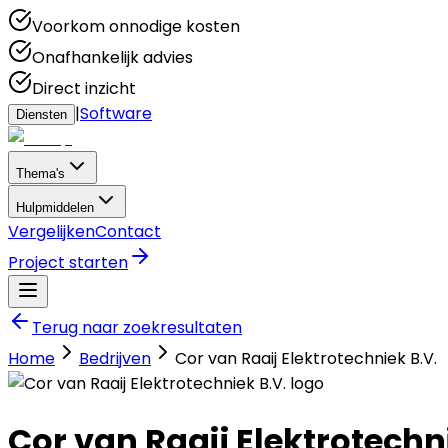
Voorkom onnodige kosten
Onafhankelijk advies
Direct inzicht
|
Software
Diensten
Thema's
Hulpmiddelen
Vergelijken
Contact
Project starten
Terug naar zoekresultaten
Home
Bedrijven
Cor van Raaij Elektrotechniek B.V.
Cor van Raaij Elektrotechn