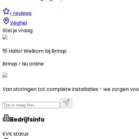
•
reviews
Veghel
Stel je vraag
👋 Hallo! Welkom bij Brinqs
Brinqs • Nu online
Van storingen tot complete installaties - we zorgen voo
Bedrijfsinfo
KVK status