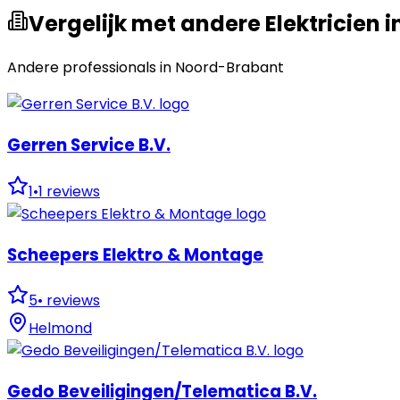
Vergelijk met andere Elektricien i
Andere professionals in
Noord-Brabant
Gerren Service B.V.
1
•
1
reviews
Scheepers Elektro & Montage
5
•
reviews
Helmond
Gedo Beveiligingen/Telematica B.V.