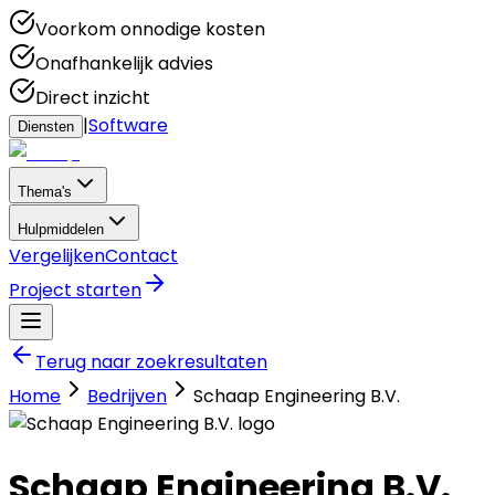
Voorkom onnodige kosten
Onafhankelijk advies
Direct inzicht
|
Software
Diensten
Thema's
Hulpmiddelen
Vergelijken
Contact
Project starten
Terug naar zoekresultaten
Home
Bedrijven
Schaap Engineering B.V.
Schaap Engineering B.V.