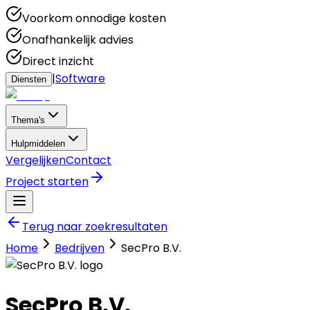
Voorkom onnodige kosten
Onafhankelijk advies
Direct inzicht
|
Software
Diensten
Thema's
Hulpmiddelen
Vergelijken
Contact
Project starten
Terug naar zoekresultaten
Home
Bedrijven
SecPro B.V.
SecPro B.V.