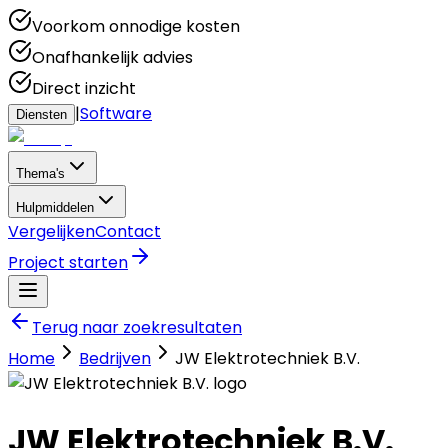
Voorkom onnodige kosten
Onafhankelijk advies
Direct inzicht
|
Software
Diensten
Thema's
Hulpmiddelen
Vergelijken
Contact
Project starten
Terug naar zoekresultaten
Home
Bedrijven
JW Elektrotechniek B.V.
JW Elektrotechniek B.V.