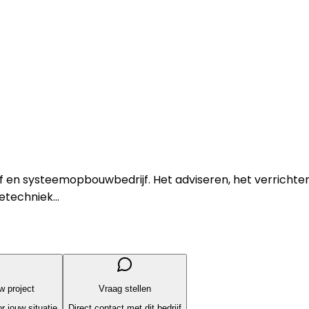
rijf en systeemopbouwbedrijf. Het adviseren, het verric
etechniek...
uw project
Vraag stellen
r jouw situatie
Direct contact met dit bedrijf