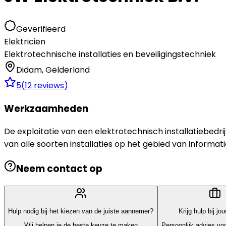
Geverifieerd
Elektricien
Elektrotechnische installaties en beveiligingstechniek
Didam
,
Gelderland
5
(
12
reviews)
Werkzaamheden
De exploitatie van een elektrotechnisch installatiebed
van alle soorten installaties op het gebied van informati
Neem contact op
Hulp nodig bij het kiezen van de juiste aannemer?
Krijg hulp bij jo
Wij helpen je de beste keuze te maken
Persoonlijk advies voo