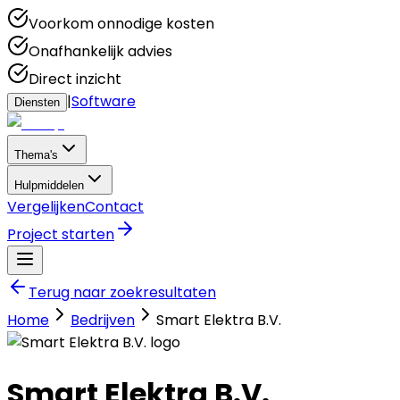
Voorkom onnodige kosten
Onafhankelijk advies
Direct inzicht
|
Software
Diensten
Thema's
Hulpmiddelen
Vergelijken
Contact
Project starten
Terug naar zoekresultaten
Home
Bedrijven
Smart Elektra B.V.
Smart Elektra B.V.