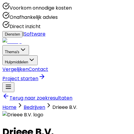
Voorkom onnodige kosten
Onafhankelijk advies
Direct inzicht
|
Software
Diensten
Thema's
Hulpmiddelen
Vergelijken
Contact
Project starten
Terug naar zoekresultaten
Home
Bedrijven
Drieee B.V.
Drieee B.V.