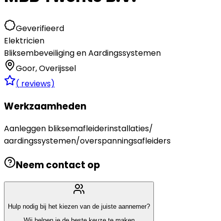
Geverifieerd
Elektricien
Bliksembeveiliging en Aardingssystemen
Goor
,
Overijssel
(
reviews)
Werkzaamheden
Aanleggen bliksemafleiderinstallaties/
aardingssystemen/overspanningsafleiders
Neem contact op
Hulp nodig bij het kiezen van de juiste aannemer?
Wij helpen je de beste keuze te maken