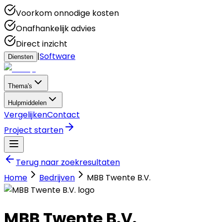
Voorkom onnodige kosten
Onafhankelijk advies
Direct inzicht
|
Software
Diensten
Thema's
Hulpmiddelen
Vergelijken
Contact
Project starten
Terug naar zoekresultaten
Home
Bedrijven
MBB Twente B.V.
MBB Twente B.V.