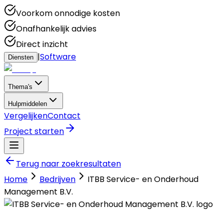
Voorkom onnodige kosten
Onafhankelijk advies
Direct inzicht
|
Software
Diensten
Thema's
Hulpmiddelen
Vergelijken
Contact
Project starten
Terug naar zoekresultaten
Home
Bedrijven
ITBB Service- en Onderhoud
Management B.V.