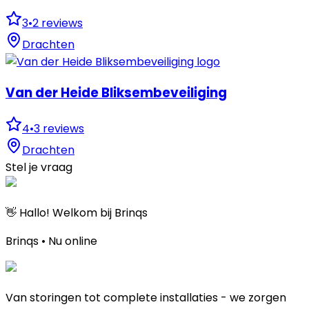
3
•
2
reviews
Drachten
Van der Heide Bliksembeveiliging
4
•
3
reviews
Drachten
Stel je vraag
👋 Hallo! Welkom bij Brinqs
Brinqs • Nu online
Van storingen tot complete installaties - we zorgen