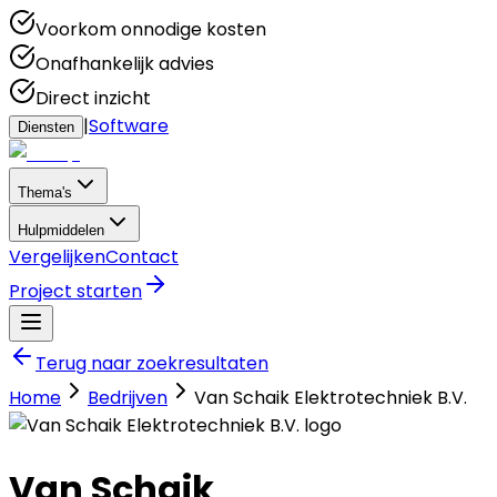
Voorkom onnodige kosten
Onafhankelijk advies
Direct inzicht
|
Software
Diensten
Thema's
Hulpmiddelen
Vergelijken
Contact
Project starten
Terug naar zoekresultaten
Home
Bedrijven
Van Schaik Elektrotechniek B.V.
Van Schaik