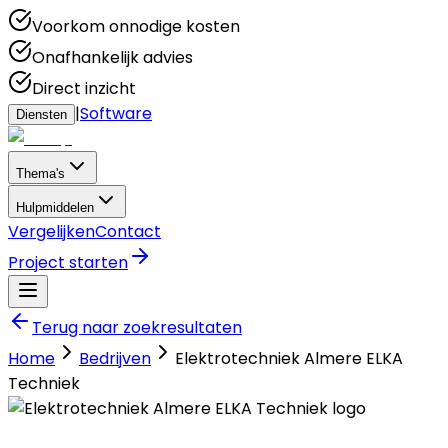
Voorkom onnodige kosten
Onafhankelijk advies
Direct inzicht
|
Software
Diensten
Thema's
Hulpmiddelen
Vergelijken
Contact
Project starten
Terug naar zoekresultaten
Home
Bedrijven
Elektrotechniek Almere ELKA
Techniek