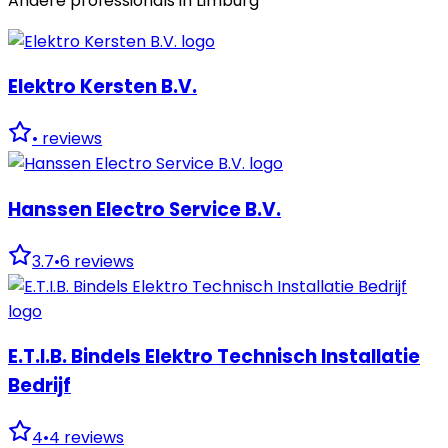
Andere professionals in
Limburg
Elektro Kersten B.V.
•
reviews
Hanssen Electro Service B.V.
3.7
•
6
reviews
E.T.I.B. Bindels Elektro Technisch Installatie
Bedrijf
4
•
4
reviews