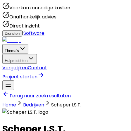
Voorkom onnodige kosten
Onafhankelijk advies
Direct inzicht
|
Software
Diensten
Thema's
Hulpmiddelen
Vergelijken
Contact
Project starten
Terug naar zoekresultaten
Home
Bedrijven
Scheper I.S.T.
Scheper I.S.T.