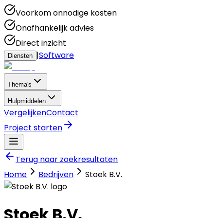
Voorkom onnodige kosten
Onafhankelijk advies
Direct inzicht
|
Software
Diensten
Thema's
Hulpmiddelen
Vergelijken
Contact
Project starten
Terug naar zoekresultaten
Home
Bedrijven
Stoek B.V.
Stoek B.V.