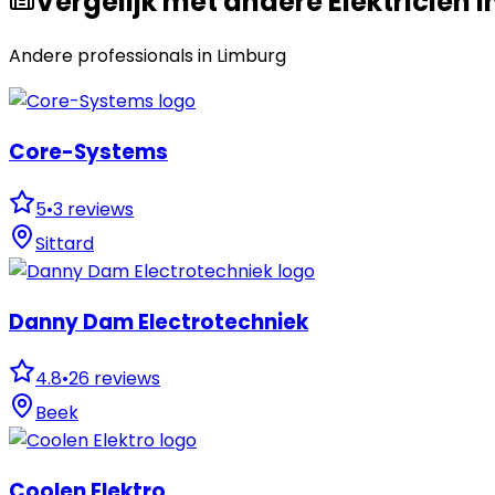
Vergelijk met andere Elektricien i
Andere professionals in
Limburg
Core-Systems
5
•
3
reviews
Sittard
Danny Dam Electrotechniek
4.8
•
26
reviews
Beek
Coolen Elektro