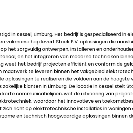
stigd in Kessel, Limburg. Het bedrijf is gespecialiseerd in
t en vakmanschap levert Stoek B.V. oplossingen die aanslu
 zich op het zorgvuldig ontwerpen, installeren en onderho
eriaal, en het integreren van moderne technieken binne
g weet het bedrijf projecten efficiënt en conform de gel
om maatwerk te leveren binnen het vakgebied elektrot
oplossingen te realiseren die voldoen aan de hoogste ve
zakelijke klanten in Limburg. De locatie in Kessel stelt St
n korte communicatielijnen, wat de uitvoering van projec
ktrotechniek, waardoor het innovatieve en toekomstbeste
dat zich richt op elektrotechnische installaties in woning
duurzame en technisch hoogwaardige oplossingen binnen de