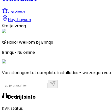
•
reviews
Heythuysen
Stel je vraag
👋 Hallo! Welkom bij Brinqs
Brinqs • Nu online
Van storingen tot complete installaties - we zorgen voo
Bedrijfsinfo
KVK status