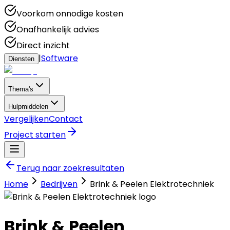
Voorkom onnodige kosten
Onafhankelijk advies
Direct inzicht
|
Software
Diensten
Thema's
Hulpmiddelen
Vergelijken
Contact
Project starten
Terug naar zoekresultaten
Home
Bedrijven
Brink & Peelen Elektrotechniek
Brink & Peelen