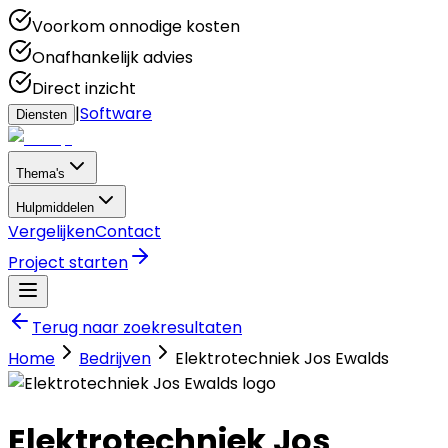
Voorkom onnodige kosten
Onafhankelijk advies
Direct inzicht
|
Software
Diensten
Thema's
Hulpmiddelen
Vergelijken
Contact
Project starten
Terug naar zoekresultaten
Home
Bedrijven
Elektrotechniek Jos Ewalds
Elektrotechniek Jos