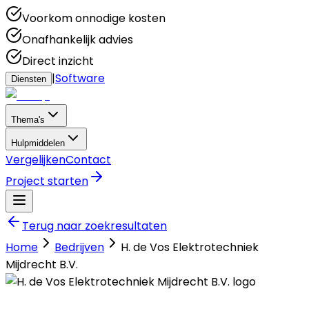
Voorkom onnodige kosten
Onafhankelijk advies
Direct inzicht
|
Software
Diensten
Thema's
Hulpmiddelen
Vergelijken
Contact
Project starten
Terug naar zoekresultaten
Home
Bedrijven
H. de Vos Elektrotechniek
Mijdrecht B.V.