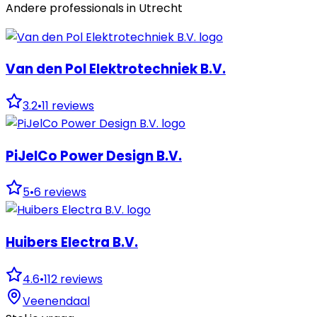
Andere professionals in
Utrecht
Van den Pol Elektrotechniek B.V.
3.2
•
11
reviews
PiJelCo Power Design B.V.
5
•
6
reviews
Huibers Electra B.V.
4.6
•
112
reviews
Veenendaal