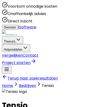
Voorkom onnodige kosten
Onafhankelijk advies
Direct inzicht
|
Software
Diensten
Thema's
Hulpmiddelen
Vergelijken
Contact
Project starten
Terug naar zoekresultaten
Home
Bedrijven
Tensio
Tensio