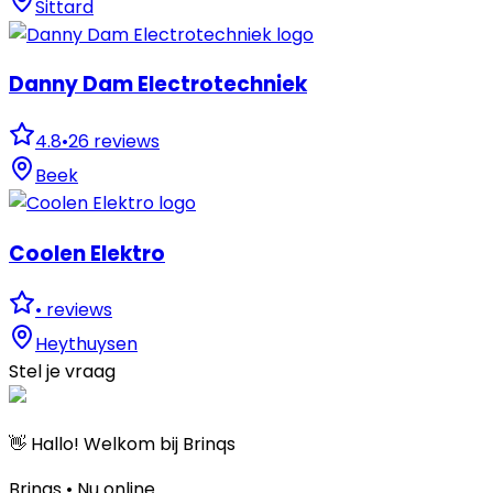
Sittard
Danny Dam Electrotechniek
4.8
•
26
reviews
Beek
Coolen Elektro
•
reviews
Heythuysen
Stel je vraag
👋 Hallo! Welkom bij Brinqs
Brinqs • Nu online