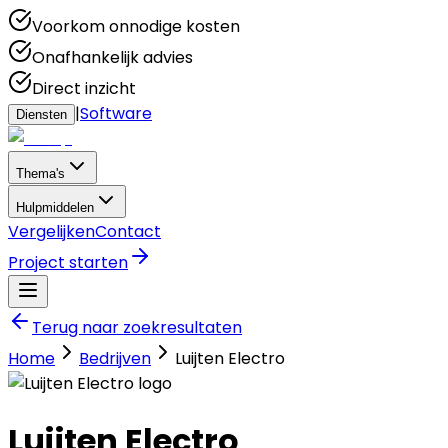
Voorkom onnodige kosten
Onafhankelijk advies
Direct inzicht
|
Software
Diensten
Thema's
Hulpmiddelen
Vergelijken
Contact
Project starten
Terug naar zoekresultaten
Home
Bedrijven
Luijten Electro
Luijten Electro