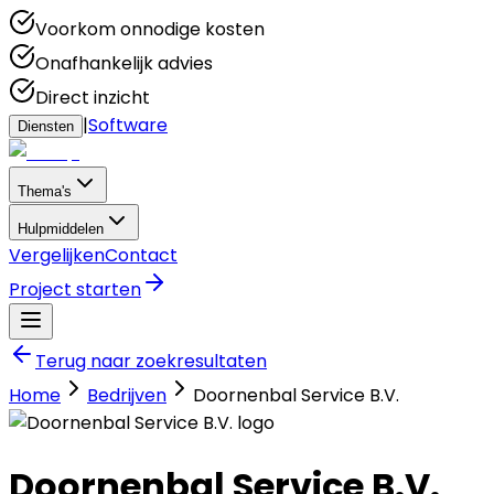
Voorkom onnodige kosten
Onafhankelijk advies
Direct inzicht
|
Software
Diensten
Thema's
Hulpmiddelen
Vergelijken
Contact
Project starten
Terug naar zoekresultaten
Home
Bedrijven
Doornenbal Service B.V.
Doornenbal Service B.V.