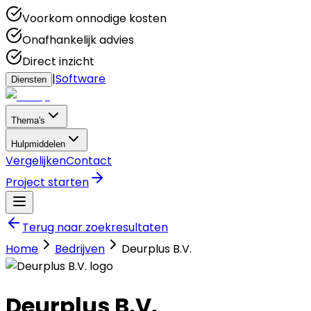
Voorkom onnodige kosten
Onafhankelijk advies
Direct inzicht
|
Software
Diensten
Thema's
Hulpmiddelen
Vergelijken
Contact
Project starten
Terug naar zoekresultaten
Home
Bedrijven
Deurplus B.V.
Deurplus B.V.