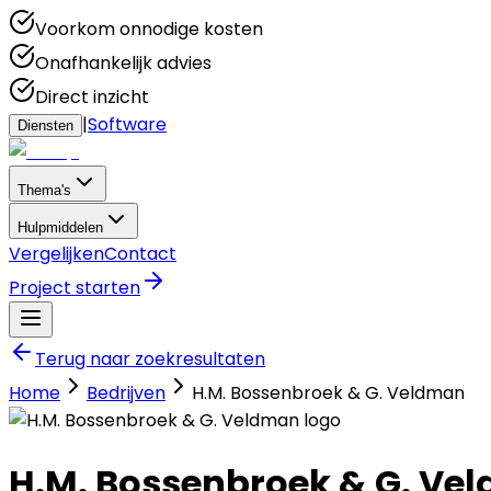
Voorkom onnodige kosten
Onafhankelijk advies
Direct inzicht
|
Software
Diensten
Thema's
Hulpmiddelen
Vergelijken
Contact
Project starten
Terug naar zoekresultaten
Home
Bedrijven
H.M. Bossenbroek & G. Veldman
H.M. Bossenbroek & G. Ve