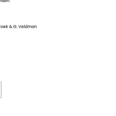
nsen.
roek & G. Veldman