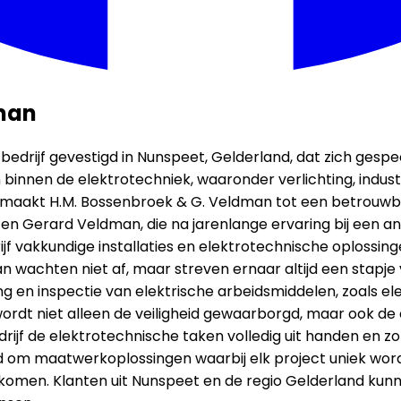
dman
drijf gevestigd in Nunspeet, Gelderland, dat zich gespeci
den binnen de elektrotechniek, waaronder verlichting, ind
aakt H.M. Bossenbroek & G. Veldman tot een betrouwbare 
n Gerard Veldman, die na jarenlange ervaring bij een a
ijf vakkundige installaties en elektrotechnische oplossin
wachten niet af, maar streven ernaar altijd een stapje v
uring en inspectie van elektrische arbeidsmiddelen, zoa
rdt niet alleen de veiligheid gewaarborgd, maar ook de 
ijf de elektrotechnische taken volledig uit handen en zor
om maatwerkoplossingen waarbij elk project uniek wordt 
en komen. Klanten uit Nunspeet en de regio Gelderland k