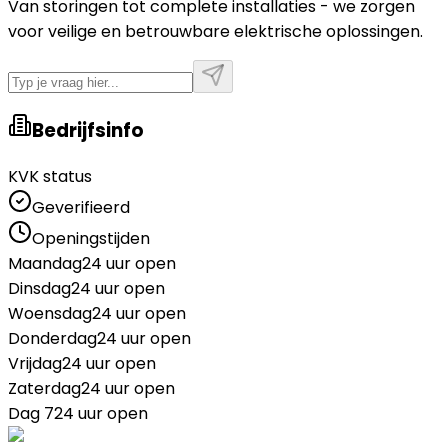
Van storingen tot complete installaties - we zorgen
voor veilige en betrouwbare elektrische oplossingen.
Bedrijfsinfo
KVK status
Geverifieerd
Openingstijden
Maandag
24 uur open
Dinsdag
24 uur open
Woensdag
24 uur open
Donderdag
24 uur open
Vrijdag
24 uur open
Zaterdag
24 uur open
Dag 7
24 uur open