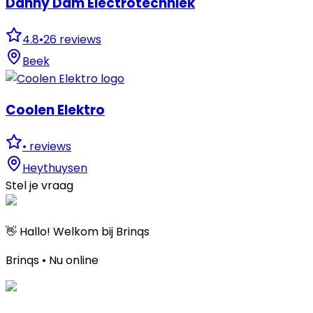
Danny Dam Electrotechniek
4.8
•
26
reviews
Beek
Coolen Elektro
•
reviews
Heythuysen
Stel je vraag
👋 Hallo! Welkom bij Brinqs
Brinqs • Nu online