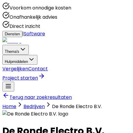
Voorkom onnodige kosten
Onafhankelijk advies
Direct inzicht
|
Software
Diensten
Thema's
Hulpmiddelen
Vergelijken
Contact
Project starten
Terug naar zoekresultaten
Home
Bedrijven
De Ronde Electro B.V.
De Ronde Electro B.V.