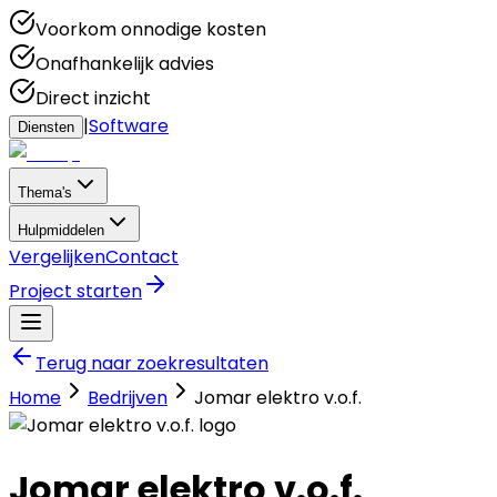
Voorkom onnodige kosten
Onafhankelijk advies
Direct inzicht
|
Software
Diensten
Thema's
Hulpmiddelen
Vergelijken
Contact
Project starten
Terug naar zoekresultaten
Home
Bedrijven
Jomar elektro v.o.f.
Jomar elektro v.o.f.