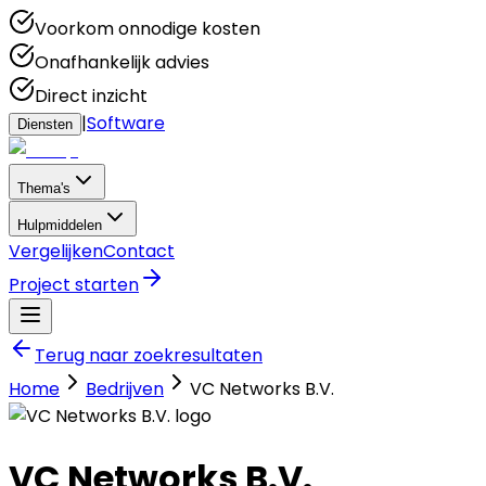
Voorkom onnodige kosten
Onafhankelijk advies
Direct inzicht
|
Software
Diensten
Thema's
Hulpmiddelen
Vergelijken
Contact
Project starten
Terug naar zoekresultaten
Home
Bedrijven
VC Networks B.V.
VC Networks B.V.