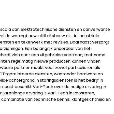
ed scala aan elektrotechnische diensten en aanverwante
l de woningbouw, utiliteitsbouw als de industriële
diensten en tekenwerk met revisies. Daarnaast verzorgt
orzieningen. Een belangrijk onderdeel van het
cheidt zich door een uitgebreide voorraad, met name
klanten regelmatig nieuwe producten kunnen vinden.
uwbare partner maakt voor zowel particulieren als
t ICT-gerelateerde diensten, waaronder hardware en
de achtergrond in storingsdiensten is het bedrijf in
aarnaast beschikt Vari-Tech over de nodige ervaring in
n jarenlange ervaring is Vari-Tech in Roosteren,
n combinatie van technische kennis, klantgerichtheid en