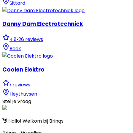
Sittard
Danny Dam Electrotechniek
4.8
•
26
reviews
Beek
Coolen Elektro
•
reviews
Heythuysen
Stel je vraag
👋 Hallo! Welkom bij Brinqs