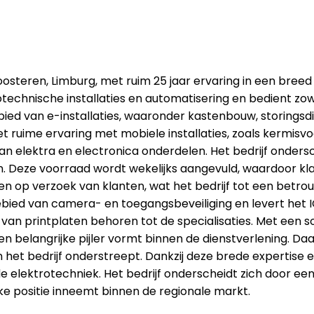
Roosteren, Limburg, met ruim 25 jaar ervaring in een bre
technische installaties en automatisering en bedient zowe
ebied van e-installaties, waaronder kastenbouw, storings
ruime ervaring met mobiele installaties, zoals kermisvo
n elektra en electronica onderdelen. Het bedrijf onders
zijn. Deze voorraad wordt wekelijks aangevuld, waardoor 
en op verzoek van klanten, wat het bedrijf tot een betro
gebied van camera- en toegangsbeveiliging en levert he
n printplaten behoren tot de specialisaties. Met een soli
een belangrijke pijler vormt binnen de dienstverlening. D
 het bedrijf onderstreept. Dankzij deze brede expertise e
e elektrotechniek. Het bedrijf onderscheidt zich door ee
e positie inneemt binnen de regionale markt.