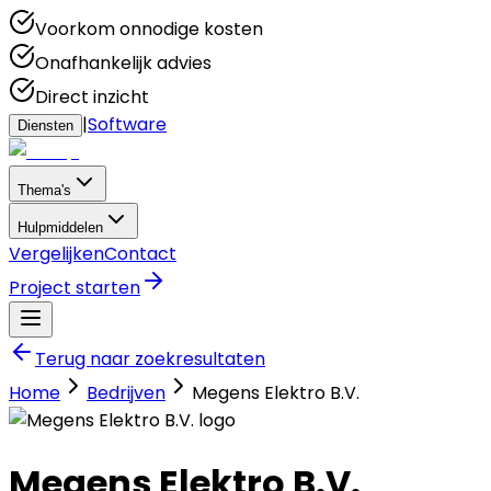
Voorkom onnodige kosten
Onafhankelijk advies
Direct inzicht
|
Software
Diensten
Thema's
Hulpmiddelen
Vergelijken
Contact
Project starten
Terug naar zoekresultaten
Home
Bedrijven
Megens Elektro B.V.
Megens Elektro B.V.