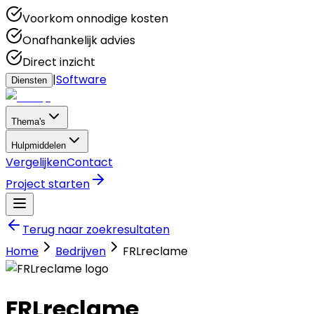
Voorkom onnodige kosten
Onafhankelijk advies
Direct inzicht
|
Software
Diensten
Thema's
Hulpmiddelen
Vergelijken
Contact
Project starten
Terug naar zoekresultaten
Home
Bedrijven
FRLreclame
FRLreclame