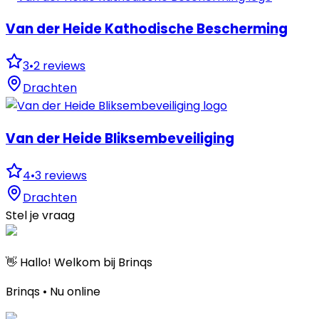
Van der Heide Kathodische Bescherming
3
•
2
reviews
Drachten
Van der Heide Bliksembeveiliging
4
•
3
reviews
Drachten
Stel je vraag
👋 Hallo! Welkom bij Brinqs
Brinqs • Nu online