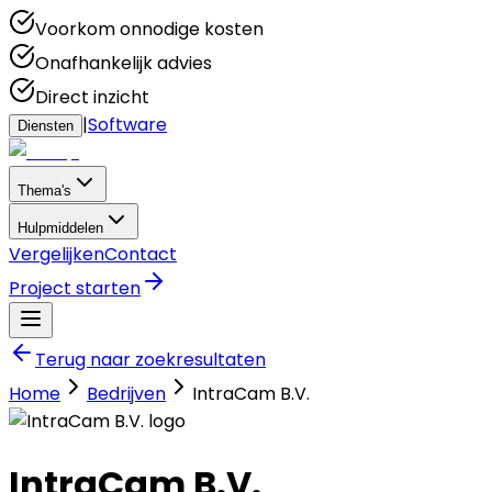
Voorkom onnodige kosten
Onafhankelijk advies
Direct inzicht
|
Software
Diensten
Thema's
Hulpmiddelen
Vergelijken
Contact
Project starten
Terug naar zoekresultaten
Home
Bedrijven
IntraCam B.V.
IntraCam B.V.