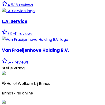
4.5
•
16
reviews
L.A. Service
3.9
•
41
reviews
Van Fraeijenhove Holding B.V.
5
•
7
reviews
Stel je vraag
👋 Hallo! Welkom bij Brinqs
Brinqs • Nu online