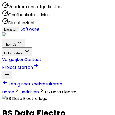
Voorkom onnodige kosten
Onafhankelijk advies
Direct inzicht
|
Software
Diensten
Thema's
Hulpmiddelen
Vergelijken
Contact
Project starten
Terug naar zoekresultaten
Home
Bedrijven
BS Data Electro
BS Data Electro