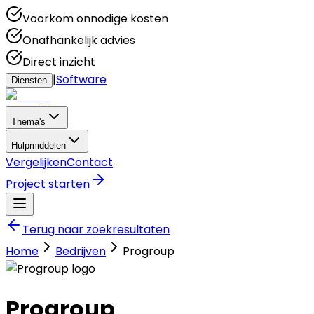
Voorkom onnodige kosten
Onafhankelijk advies
Direct inzicht
|
Software
Diensten
Thema's
Hulpmiddelen
Vergelijken
Contact
Project starten
Terug naar zoekresultaten
Home
Bedrijven
Progroup
Progroup