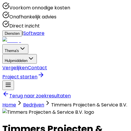
Voorkom onnodige kosten
Onafhankelijk advies
Direct inzicht
|
Software
Diensten
Thema's
Hulpmiddelen
Vergelijken
Contact
Project starten
Terug naar zoekresultaten
Home
Bedrijven
Timmers Projecten & Service B.V.
Timmers Projecten &