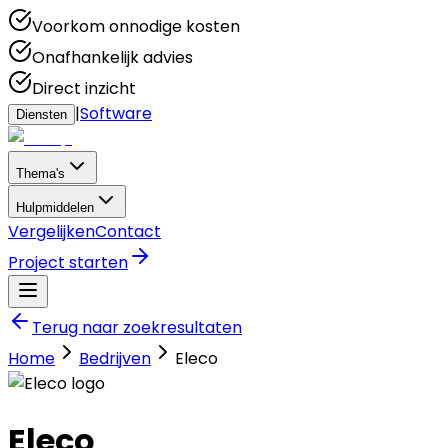
Voorkom onnodige kosten
Onafhankelijk advies
Direct inzicht
|
Software
Diensten
Thema's
Hulpmiddelen
Vergelijken
Contact
Project starten
Terug naar zoekresultaten
Home
Bedrijven
Eleco
Eleco