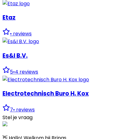
Etaz
•
reviews
Es&I B.V.
5
•
4
reviews
Electrotechnisch Buro H. Kox
7
•
reviews
Stel je vraag
👋 Hallo! Welkom bij Brinqs