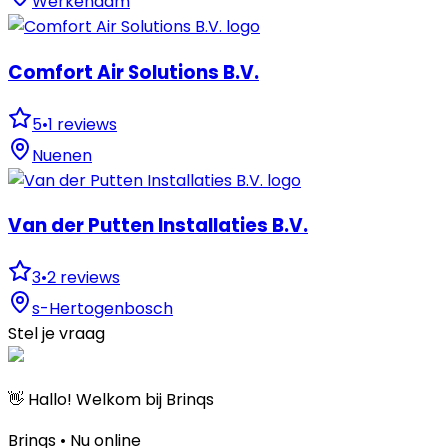
Werkendam
Comfort Air Solutions B.V.
5
•
1
reviews
Nuenen
Van der Putten Installaties B.V.
3
•
2
reviews
s-Hertogenbosch
Stel je vraag
👋 Hallo! Welkom bij Brinqs
Brinqs • Nu online