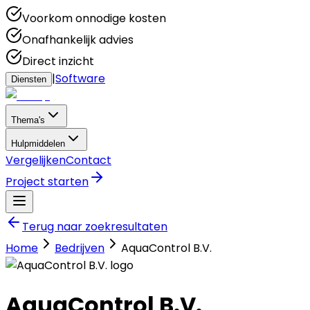
Voorkom onnodige kosten
Onafhankelijk advies
Direct inzicht
|
Software
Diensten
Thema's
Hulpmiddelen
Vergelijken
Contact
Project starten
Terug naar zoekresultaten
Home
Bedrijven
AquaControl B.V.
AquaControl B.V.