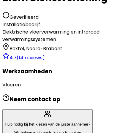
Geverifieerd
Installatiebedrijf
Elektrische vloerverwarming en infrarood
verwarmingssystemen
Boxtel
,
Noord-Brabant
4.7
(
14
reviews)
Werkzaamheden
Vloeren.
Neem contact op
Hulp nodig bij het kiezen van de juiste aannemer?
Wij helpen je de beste keuze te maken