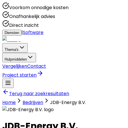
Voorkom onnodige kosten
Onafhankelijk advies
Direct inzicht
|
Software
Diensten
Thema's
Hulpmiddelen
Vergelijken
Contact
Project starten
Terug naar zoekresultaten
Home
Bedrijven
JDB-Energy B.V.
JDB-Energy B.V.