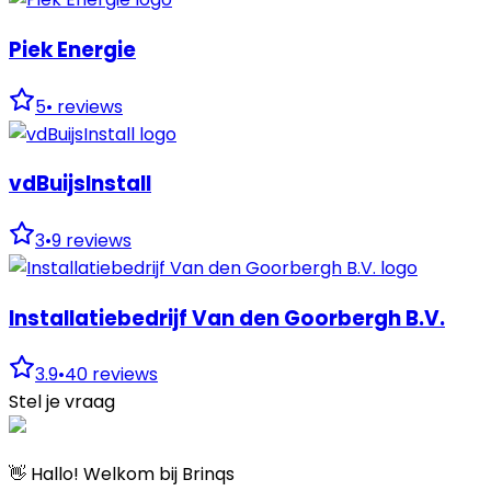
Piek Energie
5
•
reviews
vdBuijsInstall
3
•
9
reviews
Installatiebedrijf Van den Goorbergh B.V.
3.9
•
40
reviews
Stel je vraag
👋 Hallo! Welkom bij Brinqs