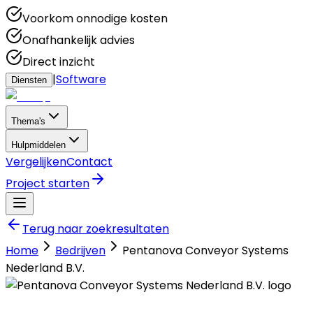
Voorkom onnodige kosten
Onafhankelijk advies
Direct inzicht
|
Software
Diensten
Thema's
Hulpmiddelen
Vergelijken
Contact
Project starten
Terug naar zoekresultaten
Home
Bedrijven
Pentanova Conveyor Systems
Nederland B.V.