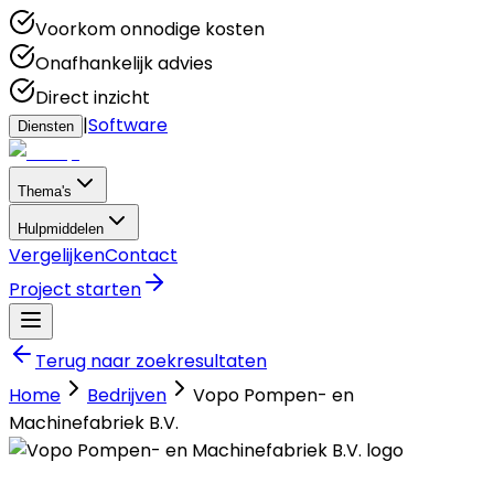
Voorkom onnodige kosten
Onafhankelijk advies
Direct inzicht
|
Software
Diensten
Thema's
Hulpmiddelen
Vergelijken
Contact
Project starten
Terug naar zoekresultaten
Home
Bedrijven
Vopo Pompen- en
Machinefabriek B.V.