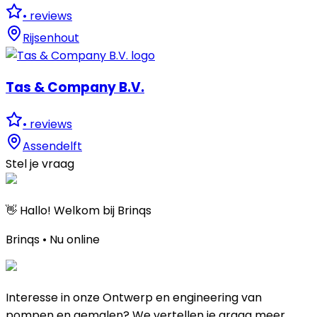
•
reviews
Rijsenhout
Tas & Company B.V.
•
reviews
Assendelft
Stel je vraag
👋 Hallo! Welkom bij Brinqs
Brinqs • Nu online
Interesse in onze Ontwerp en engineering van
pompen en gemalen? We vertellen je graag meer